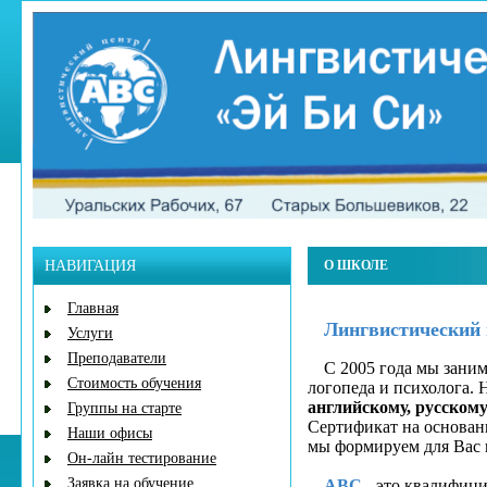
НАВИГАЦИЯ
О ШКОЛЕ
Главная
Лингвистический 
Услуги
Преподаватели
С 2005 года мы зани
Стоимость обучения
логопеда и психолога. 
английскому, русском
Группы на старте
Сертификат на основан
Наши офисы
мы формируем для Вас 
Он-лайн тестирование
Заявка на обучение
ABC
- это квалифиц