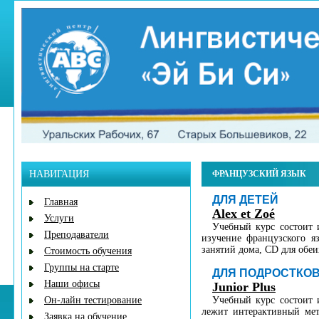
НАВИГАЦИЯ
ФРАНЦУЗСКИЙ ЯЗЫК
ДЛЯ ДЕТЕЙ
Главная
Alex et Zoé
Услуги
Учебный курс состоит и
Преподаватели
изучение французского яз
занятий дома, CD для обеи
Стоимость обучения
Группы на старте
ДЛЯ ПОДРОСТКО
Наши офисы
Junior Plus
Он-лайн тестирование
Учебный курс состоит 
лежит интерактивный мет
Заявка на обучение